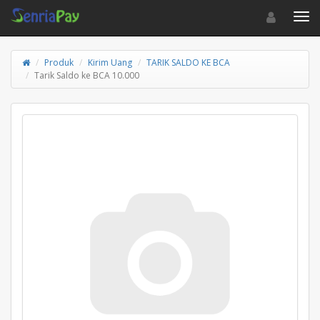
Toggle navigat
Toggl
Produk
Kirim Uang
TARIK SALDO KE BCA
Tarik Saldo ke BCA 10.000