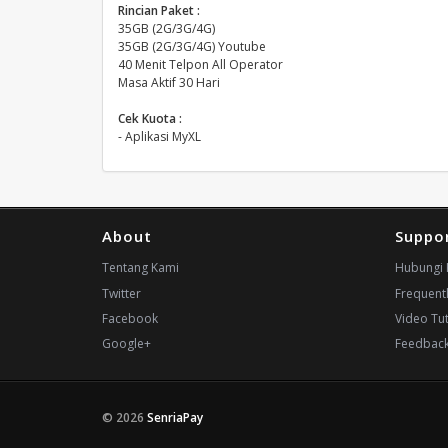
Rincian Paket :
35GB (2G/3G/4G)
35GB (2G/3G/4G) Youtube
40 Menit Telpon All Operator
Masa Aktif 30 Hari
Cek Kuota :
- Aplikasi MyXL
About
Suppo
Tentang Kami
Hubungi 
Twitter
Frequent
Facebook
Video Tut
Google+
Feedbac
© 2026
SenriaPay