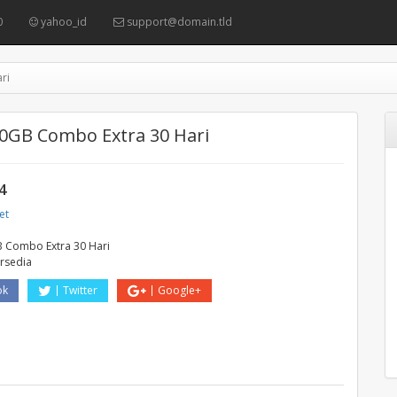
0
yahoo_id
support@domain.tld
ri
70GB Combo Extra 30 Hari
4
et
 Combo Extra 30 Hari
ersedia
ok
Twitter
Google+