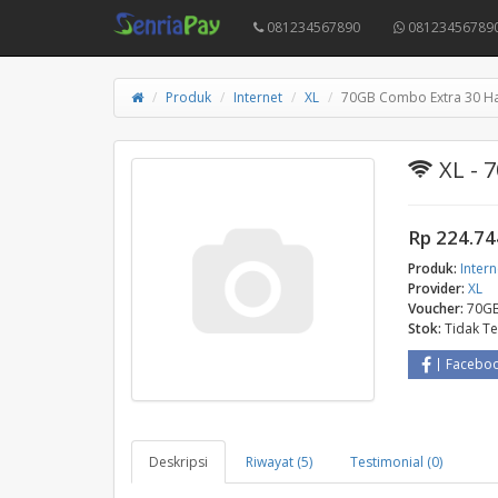
081234567890
08123456789
Produk
Internet
XL
70GB Combo Extra 30 Ha
XL - 
Rp 224.74
Produk:
Intern
Provider:
XL
Voucher:
70GB
Stok:
Tidak T
Facebo
Deskripsi
Riwayat (5)
Testimonial (0)