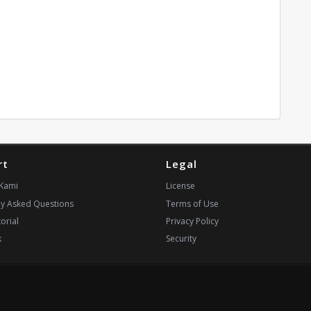
rt
Legal
Kami
License
ly Asked Questions
Terms of Use
orial
Privacy Policy
k
Security